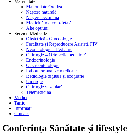
Maternitate
Maternitate Oradea
Naștere naturală
Naștere cezariană
Medicină materno-fetală
Alte opțiuni
Servicii Medicale
Obstetrică - Ginecologie
Fertilitate și Reproducere Asistată FIV
Neonatologie – Pediatrie
Chirurgie – Ortopedie pediatrică
Endocrinologie
Gastroenterologie
Laborator analize medicale
Radiologie digitală și ecografie
Urologie
Chirurgie vasculară
Telemedicină
Medici
Tarife
Informații
Contact
Conferința Sănătate și lifestyle