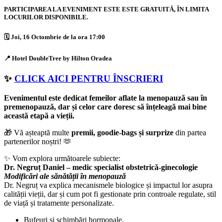
PARTICIPAREA LA EVENIMENT ESTE ESTE GRATUITĂ, ÎN LIMITA
LOCURILOR DISPONIBILE.
🗓️
Joi, 16 Octombrie de la ora 17:00
📍
Hotel DoubleTree by Hilton Oradea
✨
CLICK AICI PENTRU ÎNSCRIERI
Evenimentul este dedicat femeilor aflate la menopauză sau în
premenopauză, dar și celor care doresc să înțeleagă mai bine
această etapă a vieții.
🎁 Vă așteaptă multe
premii, goodie-bags și surprize
din partea
partenerilor noștri! 🫶
✨ Vom explora următoarele subiecte:
Dr. Negruț Daniel – medic specialist obstetrică-ginecologie
Modificări ale sănătății în menopauză
Dr. Negruț va explica mecanismele biologice și impactul lor asupra
calității vieții, dar și cum pot fi gestionate prin controale regulate, stil
de viață și tratamente personalizate.
Bufeuri și schimbări hormonale,