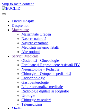
Skip to main content
Euclid Hospital
Despre noi
Maternitate
Maternitate Oradea
Naștere naturală
Naștere cezariană
Medicină materno-fetală
Alte opțiuni
Servicii Medicale
Obstetrică - Ginecologie
Fertilitate și Reproducere Asistată FIV
Neonatologie – Pediatrie
Chirurgie – Ortopedie pediatrică
Endocrinologie
Gastroenterologie
Laborator analize medicale
Radiologie digitală și ecografie
Urologie
Chirurgie vasculară
Telemedicină
Medici