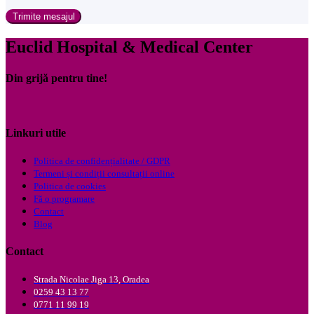
Trimite mesajul
Euclid Hospital & Medical Center
Din grijă pentru tine!
Linkuri utile
Politica de confidențialitate / GDPR
Termeni și condiții consultații online
Politica de cookies
Fă o programare
Contact
Blog
Contact
Strada Nicolae Jiga 13, Oradea
0259 43 13 77
0771 11 99 19