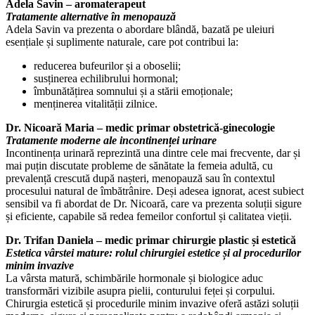
Adela Savin – aromaterapeut
Tratamente alternative în menopauză
Adela Savin va prezenta o abordare blândă, bazată pe uleiuri
esențiale și suplimente naturale, care pot contribui la:
reducerea bufeurilor și a oboselii;
susținerea echilibrului hormonal;
îmbunătățirea somnului și a stării emoționale;
menținerea vitalității zilnice.
Dr. Nicoară Maria – medic primar obstetrică-ginecologie
Tratamente moderne ale incontinenței urinare
Incontinența urinară reprezintă una dintre cele mai frecvente, dar și
mai puțin discutate probleme de sănătate la femeia adultă, cu
prevalență crescută după nașteri, menopauză sau în contextul
procesului natural de îmbătrânire. Deși adesea ignorat, acest subiect
sensibil va fi abordat de Dr. Nicoară, care va prezenta soluții sigure
și eficiente, capabile să redea femeilor confortul și calitatea vieții.
Dr. Trifan Daniela – medic primar chirurgie plastic și estetică
Estetica vârstei mature: rolul chirurgiei estetice și al procedurilor
minim invazive
La vârsta matură, schimbările hormonale și biologice aduc
transformări vizibile asupra pielii, conturului feței și corpului.
Chirurgia estetică și procedurile minim invazive oferă astăzi soluții