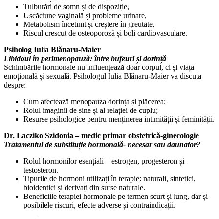
Tulburări de somn și de dispoziție,
Uscăciune vaginală și probleme urinare,
Metabolism încetinit și creștere în greutate,
Riscul crescut de osteoporoză și boli cardiovasculare.
Psiholog Iulia Blănaru-Maier
Libidoul în perimenopauză: între bufeuri și dorință
Schimbările hormonale nu influențează doar corpul, ci și viața
emoțională și sexuală. Psihologul Iulia Blănaru-Maier va discuta
despre:
Cum afectează menopauza dorința și plăcerea;
Rolul imaginii de sine și al relației de cuplu;
Resurse psihologice pentru menținerea intimității și feminității.
Dr. Lacziko Szidonia – medic primar obstetrică-ginecologie
Tratamentul de substituție hormonală- necesar sau daunator?
Rolul hormonilor esențiali – estrogen, progesteron și
testosteron.
Tipurile de hormoni utilizați în terapie: naturali, sintetici,
bioidentici și derivați din surse naturale.
Beneficiile terapiei hormonale pe termen scurt și lung, dar și
posibilele riscuri, efecte adverse și contraindicații.