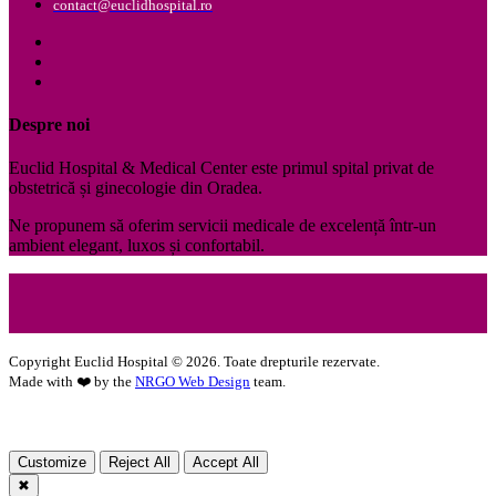
contact@euclidhospital.ro
Despre noi
Euclid Hospital & Medical Center este primul spital privat de
obstetrică și ginecologie din Oradea.
Ne propunem să oferim servicii medicale de excelență într-un
ambient elegant, luxos și confortabil.
Copyright Euclid Hospital ©
2026
. Toate drepturile rezervate.
Made with ❤️ by the
NRGO Web Design
team.
Customize
Reject All
Accept All
✖