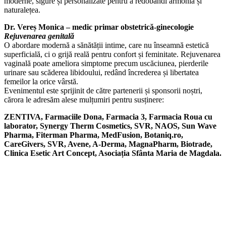
moderne, sigure și personalizate pentru a redobândi armonia și
naturalețea.
Dr. Vereș Monica – medic primar obstetrică-ginecologie
Rejuvenarea genitală
O abordare modernă a sănătății intime, care nu înseamnă estetică
superficială, ci o grijă reală pentru confort și feminitate. Rejuvenarea
vaginală poate ameliora simptome precum uscăciunea, pierderile
urinare sau scăderea libidoului, redând încrederea și libertatea
femeilor la orice vârstă.
Evenimentul este sprijinit de către partenerii și sponsorii noștri,
cărora le adresăm alese mulțumiri pentru susținere:
ZENTIVA, Farmaciile Dona, Farmacia 3, Farmacia Roua cu
laborator, Synergy Therm Cosmetics, SVR, NAOS, Sun Wave
Pharma, Fiterman Pharma, MedFusion, Botaniq.ro,
CareGivers, SVR, Avene, A-Derma, MagnaPharm, Biotrade,
Clinica Esetic Art Concept, Asociația Sfânta Maria de Magdala.