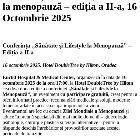
la menopauză – ediția a II-a, 16
Octombrie 2025
Conferința „Sănătate și Lifestyle la Menopauză” –
Ediția a II-a
16 octombrie 2025, Hotel DoubleTree by Hilton, Oradea
Euclid Hospital & Medical Center,
organizează în data de
16
octombrie 2025 de la ora 17:00,
la
Hotel DoubleTree by Hilton
cea de-a doua ediție a conferinței
„Sănătate și Lifestyle la
Menopauză”
, un eveniment
cu participare gratuită
, creat pentru a
oferi informații practice, recomandări medicale și soluții moderne
femeilor aflate în această etapă importantă a vieții.
Evenimentul are loc cu ocazia
Zilei Mondiale a Menopauzei
și
aduce împreună specialiști din mai multe domenii – ginecologie,
psihologie, chirurgie plastică și terapii alternative – pentru a
răspunde deschis întrebărilor și provocărilor asociate acestei
perioade de tranziție.