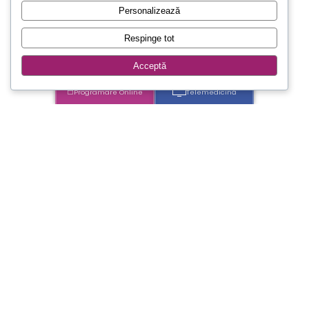
Personalizează
Respinge tot
Acceptă
Programare Online
Telemedicină
Medicii noștri
Medicii maternității Euclid Oradea.