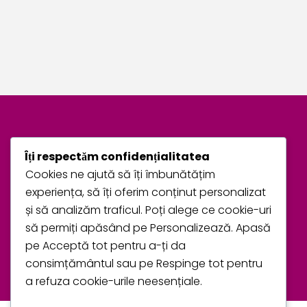
Grupul de Facebook Bebe Euclid
Îți respectăm confidențialitatea
Cookies ne ajută să îți îmbunătățim
Hai în grupul nostru de Facebook și află tot ce ai
experiența, să îți oferim conținut personalizat
nevoie de aici.
și să analizăm traficul. Poți alege ce cookie-uri
să permiți apăsând pe Personalizează. Apasă
VEZI GRUPUL
pe Acceptă tot pentru a-ți da
consimțământul sau pe Respinge tot pentru
a refuza cookie-urile neesențiale.