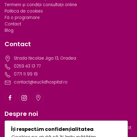
Termeni și condiții consultații online
Politica de cookies
Fă o programare
Contact
Blog
Contact
Strada Nicolae Jiga 13, Oradea
0259 43 13 77
0771 11 99 19
contact@euclidhospital.ro
Despre noi
Euclid Hospital & Medical Center este primul spital privat
Îți respectăm confidențialitatea
de obstetrică și ginecologie din Oradea.