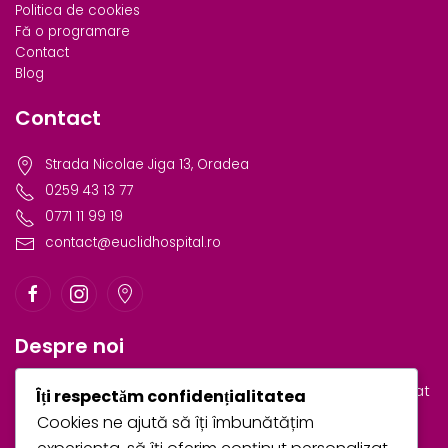
Politica de cookies
Fă o programare
Contact
Blog
Contact
Strada Nicolae Jiga 13, Oradea
0259 43 13 77
0771 11 99 19
contact@euclidhospital.ro
Despre noi
Euclid Hospital & Medical Center este primul spital privat
Îți respectăm confidențialitatea
de obstetrică și ginecologie din Oradea.
Cookies ne ajută să îți îmbunătățim