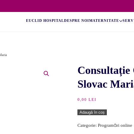
EUCLID HOSPITAL
DESPRE NOI
MATERNITATE
SERV
Maria
Consultație
Slovac Mari
0,00
LEI
Cantitate
Adaugă în coș
Consultație
Categorie:
Programări online
Online