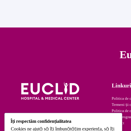
Eu
Linkuri
Politica de 
Termeni și c
Politica de 
Fă o progra
Îți respectăm confidențialitatea
Contact
Cookies ne ajută să îți îmbunătățim experiența, să îți
Blog