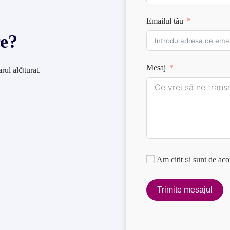
Emailul tău
re?
Mesaj
rul alăturat.
Am citit și sunt de ac
Trimite mesajul