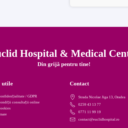
clid Hospital & Medical Cen
Din grijă pentru tine!
 utile
Contact
confidențialitate / GDPR
Strada Nicolae Jiga 13, Oradea
ondiții consultații online
0259 43 13 77
cookies
0771 11 99 19
mare
contact@euclidhospital.ro