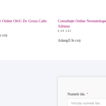
Neonatologie
Dr.
Slovac
Maria
ie Online Ob/G Dr. Groza Calin
Consultație Online Neonatologi
Adriana
0,00
LEI
n coș
Adaugă în coș
Numele tău