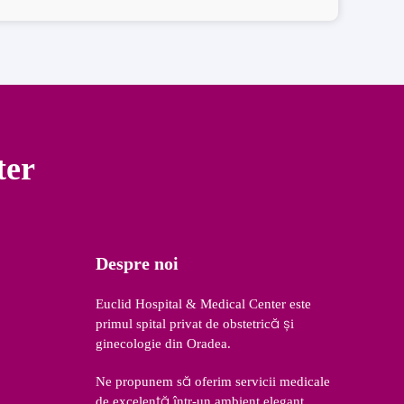
ter
Despre noi
Euclid Hospital & Medical Center este
primul spital privat de obstetrică și
ginecologie din Oradea.
Ne propunem să oferim servicii medicale
de excelență într-un ambient elegant,