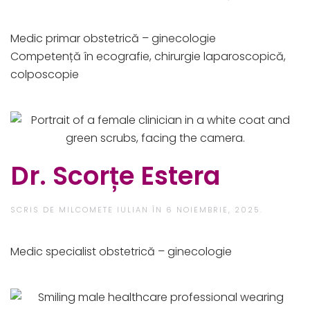
Medic primar obstetrică – ginecologie​
Competență în ecografie, chirurgie laparoscopică,
colposcopie
Dr. Scorțe Estera
SCRIS DE
MILCOMETE IULIAN
ÎN
6 NOIEMBRIE, 2025
.
Medic specialist obstetrică – ginecologie