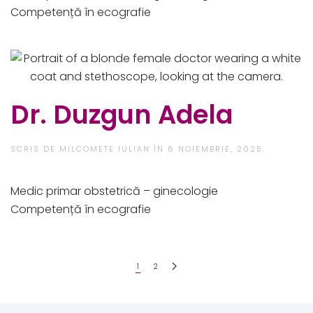
Competență în ecografie
Dr. Duzgun Adela
SCRIS DE
MILCOMETE IULIAN
ÎN
6 NOIEMBRIE, 2025
.
Medic primar obstetrică – ginecologie​
Competență în ecografie
1
2