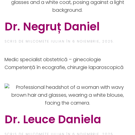
Dr. Negruț Daniel
SCRIS DE
MILCOMETE IULIAN
ÎN
6 NOIEMBRIE, 2025
.
Medic specialist obstetrică – ginecologie
Competență în ecografie, chirurgie laparoscopică
Dr. Leuce Daniela
SCRIS DE
MILCOMETE IULIAN
ÎN
6 NOIEMBRIE, 2025
.